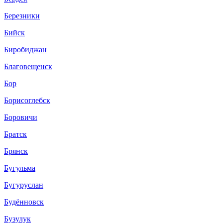
Березники
Бийск
Биробиджан
Благовещенск
Бор
Борисоглебск
Боровичи
Братск
Брянск
Бугульма
Бугуруслан
Будённовск
Бузулук