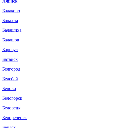
Ачинск
Балаково
Балахна
Балашиха
Балашов
Барнаул
Батайск
Белгород
Белебей
Белово
Белогорск
Белорецк
Белореченск
Бердск